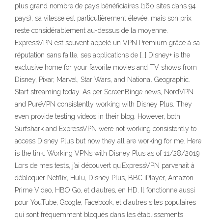
plus grand nombre de pays bénéficiaires (160 sites dans 94
pays); sa vitesse est particulièrement élevée, mais son prix
reste considérablement au-dessus de la moyenne.
ExpressVPN est souvent appelé un VPN Premium grâce à sa
réputation sans faille, ses applications de […] Disney+ is the
exclusive home for your favorite movies and TV shows from
Disney, Pixar, Marvel, Star Wars, and National Geographic.
Start streaming today. As per ScreenBinge news, NordVPN
and PureVPN consistently working with Disney Plus. They
even provide testing videos in their blog. However, both
Surfshark and ExpressVPN were not working consistently to
access Disney Plus but now they all are working for me. Here
is the link: Working VPNs with Disney Plus as of 11/28/2019
Lors de mes tests, j’ai découvert qu’ExpressVPN parvenait à
débloquer Netflix, Hulu, Disney Plus, BBC iPlayer, Amazon
Prime Video, HBO Go, et d’autres, en HD. Il fonctionne aussi
pour YouTube, Google, Facebook, et d’autres sites populaires
qui sont fréquemment bloqués dans les établissements