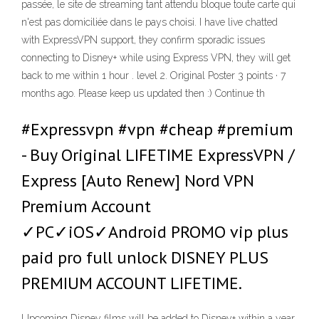
passée, le site de streaming tant attendu bloque toute carte qui
n'est pas domiciliée dans le pays choisi. I have live chatted
with ExpressVPN support, they confirm sporadic issues
connecting to Disney+ while using Express VPN, they will get
back to me within 1 hour . level 2. Original Poster 3 points · 7
months ago. Please keep us updated then :) Continue th
#Expressvpn #vpn #cheap #premium
- Buy Original LIFETIME ExpressVPN /
Express [Auto Renew] Nord VPN
Premium Account
✓PC✓iOS✓Android PROMO vip plus
paid pro full unlock DISNEY PLUS
PREMIUM ACCOUNT LIFETIME.
Upcoming Disney films will be added to Disney+ within a year