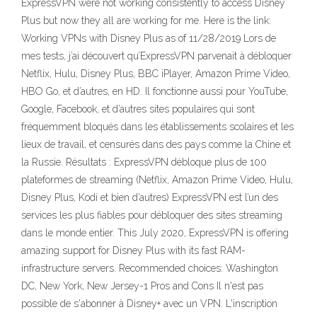
ExpressVPN were not working consistently to access Disney
Plus but now they all are working for me. Here is the link:
Working VPNs with Disney Plus as of 11/28/2019 Lors de
mes tests, j’ai découvert qu’ExpressVPN parvenait à débloquer
Netflix, Hulu, Disney Plus, BBC iPlayer, Amazon Prime Video,
HBO Go, et d’autres, en HD. Il fonctionne aussi pour YouTube,
Google, Facebook, et d’autres sites populaires qui sont
fréquemment bloqués dans les établissements scolaires et les
lieux de travail, et censurés dans des pays comme la Chine et
la Russie. Résultats : ExpressVPN débloque plus de 100
plateformes de streaming (Netflix, Amazon Prime Video, Hulu,
Disney Plus, Kodi et bien d’autres) ExpressVPN est l’un des
services les plus fiables pour débloquer des sites streaming
dans le monde entier. This July 2020, ExpressVPN is offering
amazing support for Disney Plus with its fast RAM-
infrastructure servers. Recommended choices: Washington
DC, New York, New Jersey-1 Pros and Cons Il n'est pas
possible de s'abonner à Disney+ avec un VPN. L'inscription